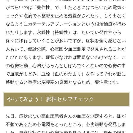
がつらいのは「発作性」で、出たときにはつらいため電気シ
ョックや点滴で不整脈を止める処置がされたり、もう出なく
なるようにカテーテルアブレーションという根治治療が行わ
れたりします。永続性（持続性）は、たいてい発作性から
徐々に移行していくことが多いですが、症状を全く感じない
人もいて、健診の際、心電図や血圧測定で発見されることが
たびたびあります。症状がなければ問題ないわけでなく、こ
の心房細動、心房がちゃんとしぼんでくれないので心房の中
で血液がよどみ、血栓（血のかたまり）を作ってそれが脳に
移動すると重症の脳梗塞の原因となるため、要注意です。
やってみよう！ 脈拍セルフチェック
先日、症状のない高血圧患者さんの血圧を測定すると、脈が
不整であるため心電図をとったところ、心房細動を発見しま
した。自覚症状のない心房細動を見つけるには、自分の脈を