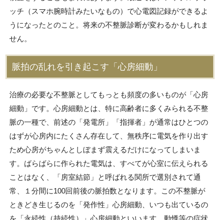
ッチ（スマホ腕時計みたいなもの）で心電図記録ができるよ
うになったとのこと。将来の不整脈診断が変わるかもしれま
せん。
脈拍の乱れを引き起こす「心房細動」
治療の必要な不整脈としてもっとも頻度の多いものが「心房
細動」です。心房細動とは、特に高齢者に多くみられる不整
脈の一種で、前述の「発電所」「指揮者」が通常はひとつの
はずが心房内にたくさん存在して、無秩序に電気を作り出す
ため心房がちゃんとしぼまず震えるだけになってしまいま
す。ばらばらに作られた電気は、すべてが心室に伝えられる
ことはなく、「房室結節」と呼ばれる関所で選別されて通
常、１分間に100回前後の脈拍数となります。この不整脈が
ときどき生じるのを「発作性」心房細動、いつも出ているの
を「永続性（持続性）」心房細動といいます。動悸等の症状