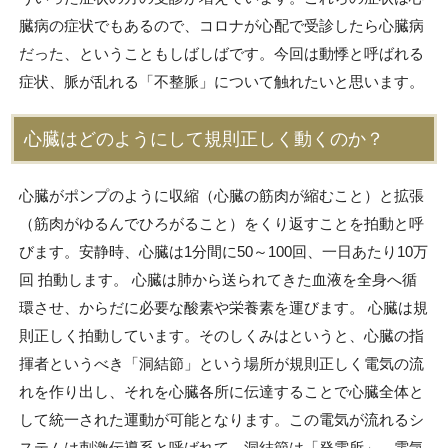
臓病の症状でもあるので、コロナが心配で受診したら心臓病
だった、ということもしばしばです。今回は動悸と呼ばれる
症状、脈が乱れる「不整脈」について触れたいと思います。
心臓はどのようにして規則正しく動くのか？
心臓がポンプのように収縮（心臓の筋肉が縮むこと）と拡張
（筋肉がゆるんでひろがること）をくり返すことを拍動と呼
びます。安静時、心臓は1分間に50～100回、一日あたり10万
回 拍動します。 心臓は肺から送られてきた血液を全身へ循
環させ、からだに必要な酸素や栄養素を運びます。 心臓は規
則正しく拍動しています。そのしくみはというと、心臓の指
揮者というべき「洞結節」という場所が規則正しく電気の流
れを作り出し、それを心臓各所に伝達することで心臓全体と
して統一された運動が可能となります。この電気が流れるシ
ステムは刺激伝導系と呼ばれて、洞結節は「発電所」、電気