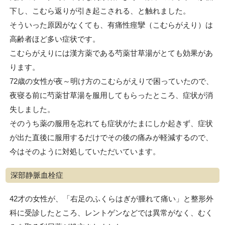
下し、こむら返りが引き起こされる、と触れました。
そういった原因がなくても、有痛性痙攣（こむらがえり）は
高齢者ほど多い症状です。
こむらがえりには漢方薬である芍薬甘草湯がとても効果があ
ります。
72歳の女性が夜～明け方のこむらがえりで困っていたので、
夜寝る前に芍薬甘草湯を服用してもらったところ、症状が消
失しました。
そのうち薬の服用を忘れても症状がたまにしか起きず、症状
が出た直後に服用するだけでその後の痛みが軽減するので、
今はそのように対処していただいています。
深部静脈血栓症
42才の女性が、「右足のふくらはぎが腫れて痛い」と整形外
科に受診したところ、レントゲンなどでは異常がなく、むく