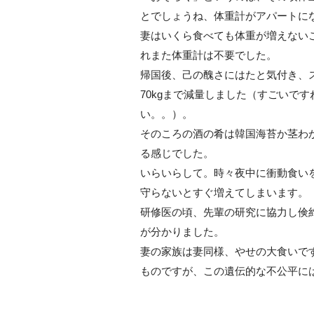
とでしょうね、体重計がアパートに
妻はいくら食べても体重が増えない
れまた体重計は不要でした。
帰国後、己の醜さにはたと気付き、
70kgまで減量しました（すごいで
い。。）。
そのころの酒の肴は韓国海苔か茎わ
る感じでした。
いらいらして。時々夜中に衝動食い
守らないとすぐ増えてしまいます。
研修医の頃、先輩の研究に協力し倹
が分かりました。
妻の家族は妻同様、やせの大食いで
ものですが、この遺伝的な不公平に