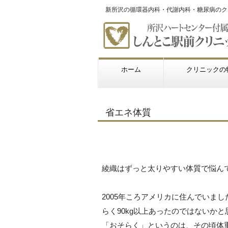
新所沢の循環器内科・代謝内科・糖尿病のク
ホーム
クリニックの
省エネ体質
綾織はずっと太りやすい体質で悩ん
2005年ころアメリカに住んでいま
らく90kg以上あったのではないか
「おそらく」というのは、その頃体